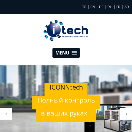
TR
EN
DE
RU
FR
AR
|
|
|
|
|
|
MENU
ICONNtech
Полный контроль
в ваших руках