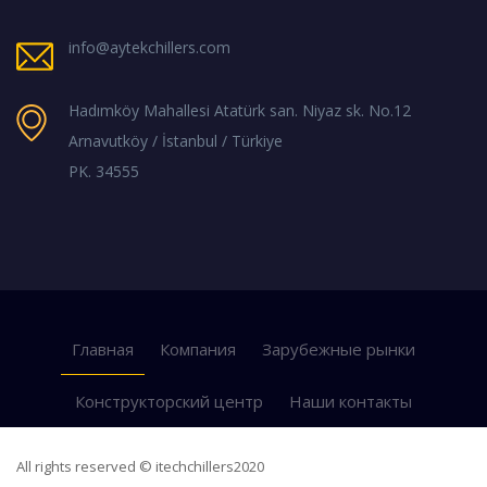
info@aytekchillers.com
Hadımköy Mahallesi Atatürk san. Niyaz sk. No.12
Arnavutköy / İstanbul / Türkiye
PK. 34555
Главная
Компания
Зарубежные рынки
Конструкторский центр
Наши контакты
All rights reserved © itechchillers2020